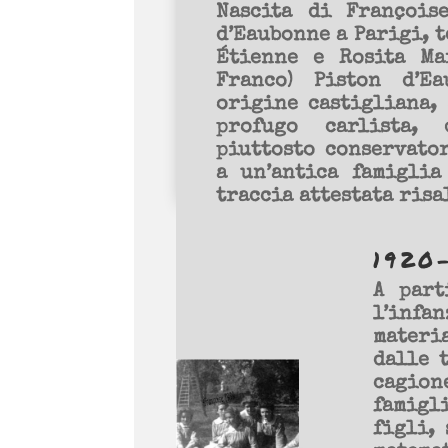
Nascita di François
d’Eaubonne a Parigi, t
Étienne e Rosita Ma
Franco) Piston d’E
origine castigliana,
profugo carlista,
piuttosto conservator
a un’antica famiglia
traccia attestata risa
1920
A part
l’infa
materi
dalle 
cagion
famigl
figli,