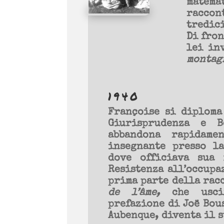
matema
raccont
tredic
Di fron
lei in
montag
1940
Françoise si diploma
Giurisprudenza e B
abbandona rapidam
insegnante presso l
dove officiava sua 
Resistenza all’occupa
prima parte della rac
de l’âme,
che usci
prefazione di Joë Bous
Aubenque, diventa il s