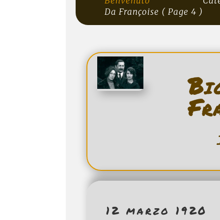
Benvenuto
Cat
Da Françoise
( Page 4 )
B
Fr
12 marzo 1920