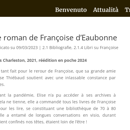
Benvenuto
Attualità
T
le roman de Françoise d’Eaubonne
icato su 09/03/2023
|
2.1 Bibliografie
,
2.1.4 Libri su Françoise
ns Charleston, 2021, réédition en poche 2024
a tant fait pour le rerour de Françoise, que sa grande amie
se Thiébaud soutient avec une inlassable constance par
es.
nt la pandémie, Elise n’a pu accéder à ses archives à
cela ne tienne, elle a commandé tous les livres de Françoise
pour les lire, se constituant une bibliothèque de 70 à 80
 elle a entamé de longues conversations en visio, durant
ent confinés nos têtes, étaient loin de l’être !