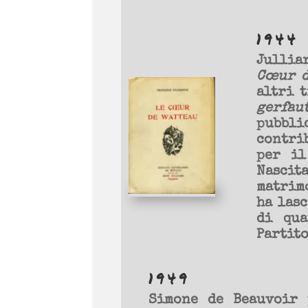
1944
Jullia
Cœur d
altri 
gerfaut
pubbli
contrib
per il
Nasci
matrim
ha lasc
di qua
Partito
1949
Simone de Beauvoir