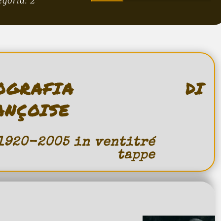
egoria: 2
iografia di
ançoise
1920-2005 in ventitré
tappe