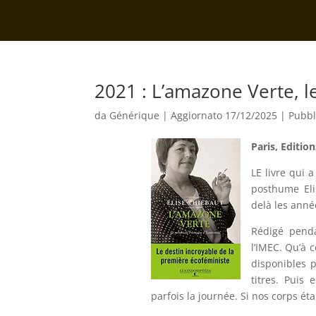
2021 : L’amazone Verte, 
da
Générique
|
Aggiornato 17/12/2025 | Pubbl
Paris, Editio
LE livre qui 
posthume Eli
delà les anné
Rédigé penda
l’IMEC. Qu’à 
disponibles 
titres. Puis
parfois la journée. Si nos corps étai