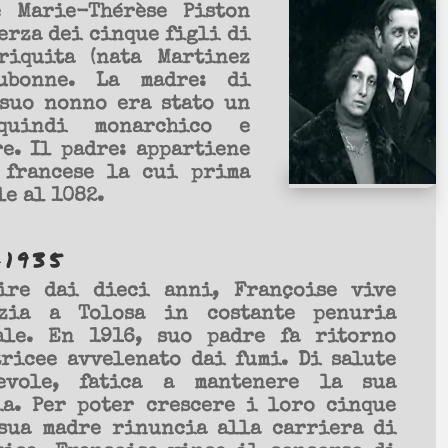
e Marie-Thérèse Piston
erza dei cinque figli di
riquita (nata Martinez
aubonne. La madre: di
 suo nonno era stato un
 quindi monarchico e
e. Il padre: appartiene
 francese la cui prima
le al 1082.
-1935
ire dai dieci anni, Françoise vive
nzia a Tolosa in costante penuria
ale. En 1916, suo padre fa ritorno
tricee avvelenato dai fumi. Di salute
evole, fatica a mantenere la sua
ia. Per poter crescere i loro cinque
 sua madre rinuncia alla carriera di