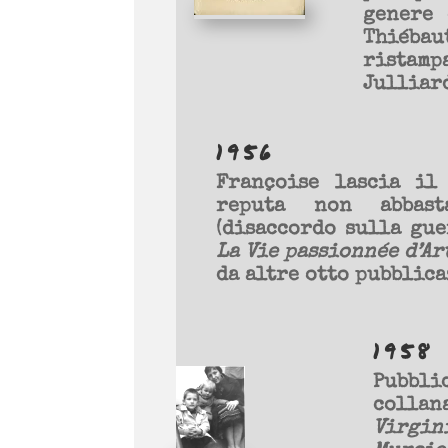
genere 
Thiébau
ristamp
Julliard
1956
Françoise lascia il
reputa non abbasta
(disaccordo sulla gue
La Vie passionnée d’A
da altre otto pubblica
1958
Pubbli
collan
Virgin