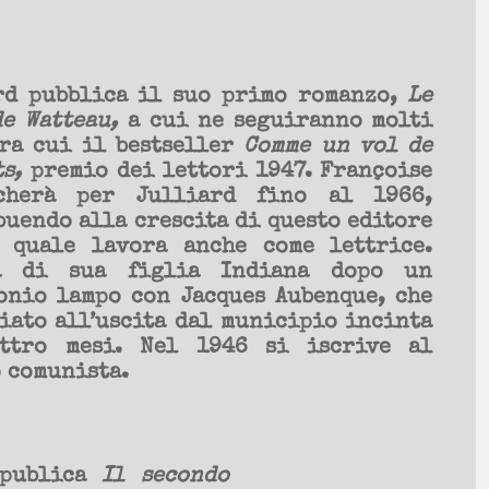
rd pubblica il suo primo romanzo,
Le
e Watteau,
a cui ne seguiranno molti
tra cui il bestseller
Comme un vol de
s,
premio dei lettori 1947. Françoise
cherà per Julliard fino al 1966,
uendo alla crescita di questo editore
 quale lavora anche come lettrice.
ta di sua figlia Indiana dopo un
onio lampo con Jacques Aubenque, che
iato all’uscita dal municipio incinta
ttro mesi. Nel 1946 si iscrive al
 comunista.
 publica
Il secondo