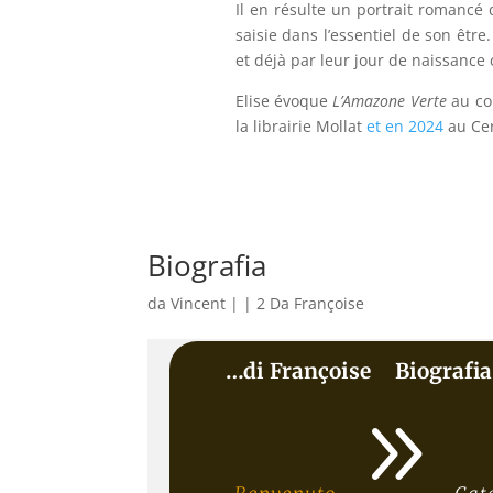
Il en résulte un portrait romancé
saisie dans l’essentiel de son être
et déjà par leur jour de naissanc
Elise évoque
L’Amazone Verte
au co
la librairie Mollat
et en 2024
au Cer
Biografia
da
Vincent
|
|
2 Da Françoise
…di Françoise
Biografia
9