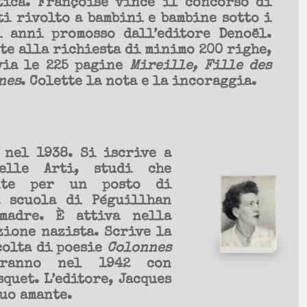
tica. Françoise vince il concorso di
i rivolto a bambini e bambine sotto i
i anni promosso dall’editore Denoël.
te alla richiesta di minimo 200 righe,
via le 225 pagine
Mireille, Fille des
nes
. Colette la nota e la incoraggia.
 nel 1938. Si iscrive a
elle Arti, studi che
ente per un posto di
a scuola di Péguillhan
madre. È attiva nella
zione nazista. Scrive la
colta di poesie
Colonnes
ranno nel 1942 con
quet. L’editore, Jacques
uo amante.