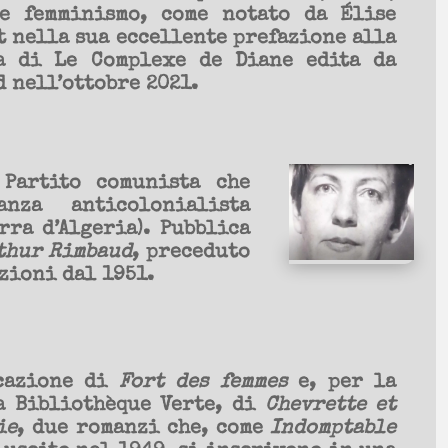
e femminismo, come notato da Élise
t nella sua eccellente prefazione alla
a di Le Complexe de Diane edita da
 nell’ottobre 2021.
 Partito comunista che
nza anticolonialista
rra d’Algeria). Pubblica
rthur Rimbaud
, preceduto
zioni dal 1951.
cazione di
Fort des femmes
e, per la
a Bibliothèque Verte, di
Chevrette et
ie
, due romanzi che, come
Indomptable