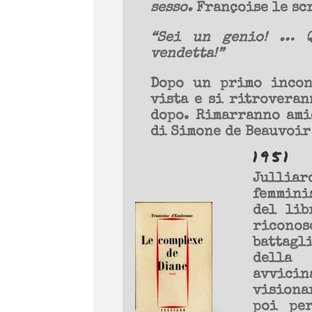
sesso.
Françoise le sc
“Sei un genio! … Q
vendetta!”
Dopo un primo incon
vista e si ritroveran
dopo. Rimarranno ami
di Simone de Beauvoir
1951
Jullia
femmini
del lib
ricono
battagl
della 
avvicin
visiona
poi per