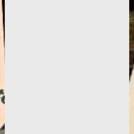
Credito fotografico: Des Femmes - Antoinette
Fouque Ora non faccio altro che fare progetti a
breve termine. A casa, mi...