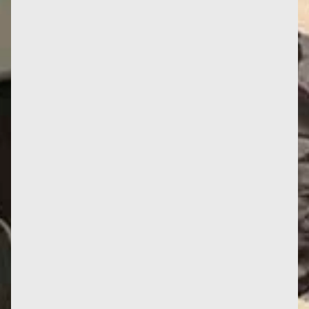
Tradotto da Anna Bracher, Le féminisme ou la mort
diventa Feminismo ou morte al Bazar do Tempo di
Rio de Janeiro. Ecco...