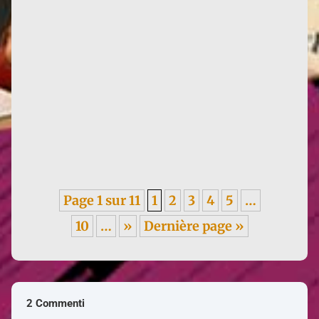
Il libro di Caroline Goldblum Françoise d'Eaubonne
et l'Ecofeminisme è ora disponibile in turco.
Traduzione di Can...
Page 1 sur 11
1
2
3
4
5
…
10
…
»
Dernière page »
2 Commenti