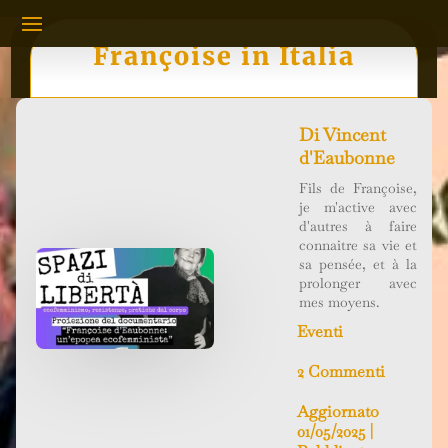
Françoise in Italia
Di
Vincent
d'Eaubonne
Fils de Françoise,
je m'active avec
d'autres à faire
connaitre sa vie et
sa pensée, et à la
prolonger avec
mes moyens.
Eventi
2 Commenti
Aggiornato
01/05/2025 |