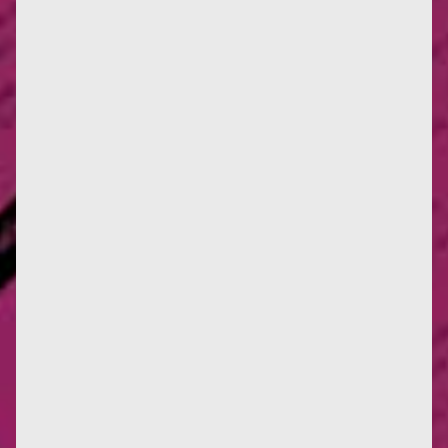
Credito fotografico: Des Femmes - Antoinette
Fouque Ora non faccio altro che fare progetti a
breve termine. A casa, mi...