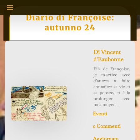
Diario di Françoise:
autunno 24
Di
Vincent
d'Eaubonne
Fils de Françoise,
je m'active avec
d'autres à faire
connaitre sa vie et
sa pensée, et à la
prolonger avec
mes moyens.
Eventi
0 Commenti
Aggiornato