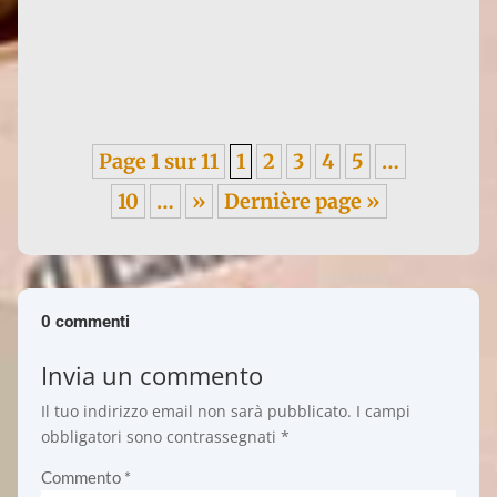
Françoise d'Eaubonne continua il suo tour italiano a
Roma, presso il dojo Bodai della Scuola Itsuo
Tsuda. In...
Page 1 sur 11
1
2
3
4
5
…
10
…
»
Dernière page »
0 commenti
Invia un commento
Il tuo indirizzo email non sarà pubblicato.
I campi
obbligatori sono contrassegnati
*
Commento
*