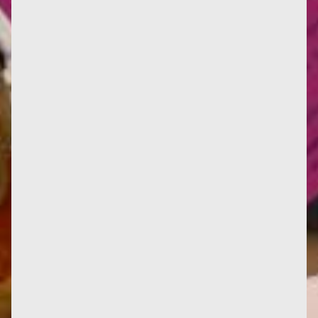
Tradotto da Anna Bracher, Le féminisme ou la mort
diventa Feminismo ou morte al Bazar do Tempo di
Rio de Janeiro. Ecco...