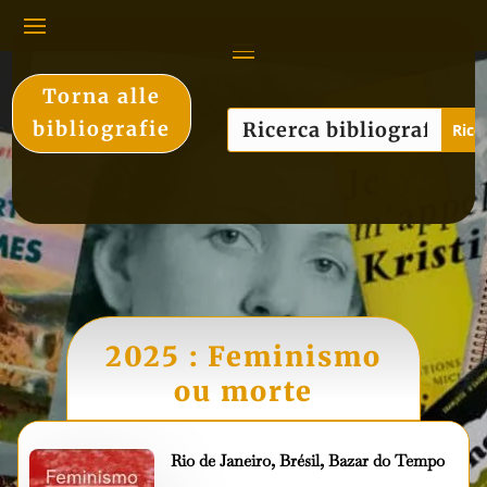
Torna alle
bibliografie
2025 : Feminismo
ou morte
Rio de Janeiro, Brésil,
Bazar do Tempo