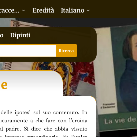
racce…
Eredità
Italiano
o
Dipinti
ée
elle ipotesi sul suo contenuto. In
icuramente a che fare con l’eroina
 padre. Si dice che abbia vissuto
a imprese straordinarie. Fu l’unica