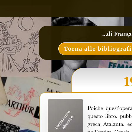
…di Franç
Torna alle bibliograf
1
Poiché quest’oper
questo libro, pub
greca Atalanta, e
nell’antica Grecia