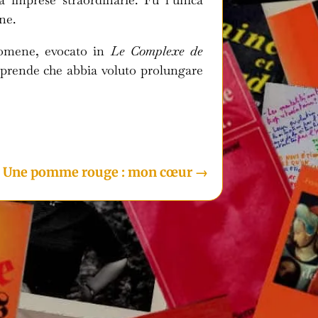
ne.
ppomene, evocato in
Le Complexe de
orprende che abbia voluto prolungare
i
: Une pomme rouge : mon cœur
→