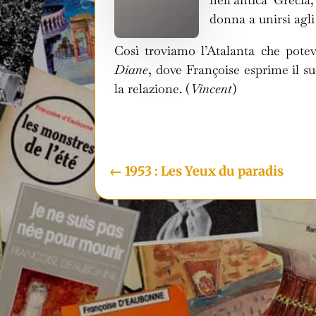
donna a unirsi agli
Così troviamo l’Atalanta che pote
Diane
, dove Françoise esprime il s
la relazione. (
Vincent
)
←
1953 : Les Yeux du paradis