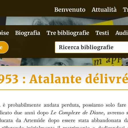
Benvenuto
Attualità
T
oise
Biografia
Tre bibliografie
Testi
Audi
ie
953 : Atalante délivr
a è probabilmente andata perduta, possiamo solo fare d
blicato due anni dopo
Le Complexe de Diane
, avremo s
ducata da Artemide dopo essere stata abbandonata dal
, rifiutando inizialmente il matrimonio e dedicandosi 