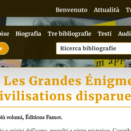
Benvenuto
Attualità
T
oise
Biografia
Tre bibliografie
Testi
Audi
ie
: Les Grandes Énigm
ivilisations disparu
più volumi, Éditions Famot.
ia e origini dell’uomo, megaliti e pietre misteriose
. Contrib