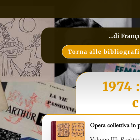
…di Franç
Torna alle bibliograf
1974 
c
Opera collettiva in 
Volume III:
Preistor