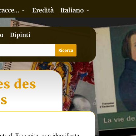
racce…
Eredità
Italiano
o
Dipinti
es des
es
uto di Françoise, non identificata