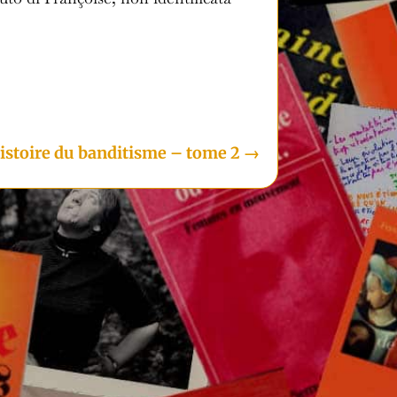
i
Histoire du banditisme – tome 2
→