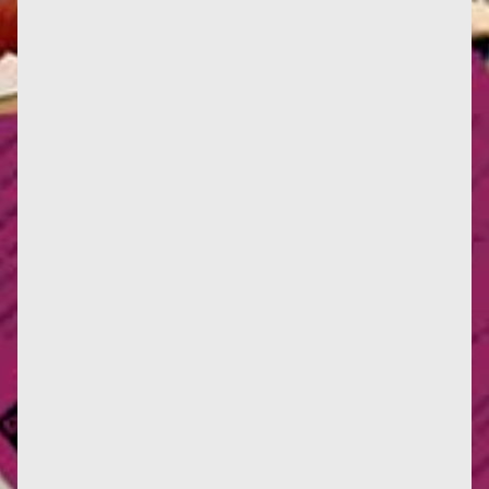
Infos : Deux nouvelles critiques d'œuvres, ici et là.
Deux nouvelles traductions en italien, et une en
anglais. La...