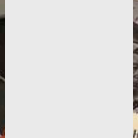
Parvis des Femmes de la Résistance, Toulouse
Jusqu’à présent, seuls les Mémoires de Françoise
témoignaient de son...