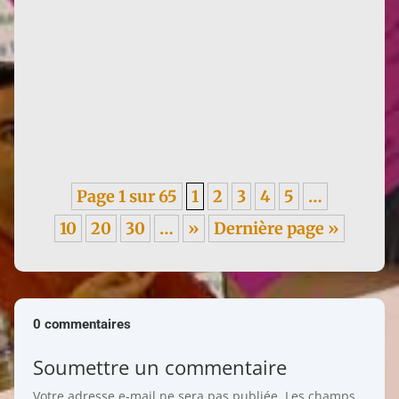
Infos : traduction d'un texte de Françoise de 1955,
sur les méfaits du colonialisme, en italien. ----- Je
garde un...
Page 1 sur 65
1
2
3
4
5
…
10
20
30
…
»
Dernière page »
0 commentaires
Soumettre un commentaire
Votre adresse e-mail ne sera pas publiée.
Les champs