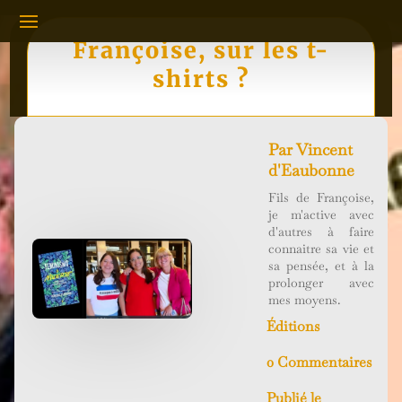
Françoise, sur les t-
shirts ?
Par
Vincent
d'Eaubonne
Fils de Françoise,
je m'active avec
d'autres à faire
connaitre sa vie et
sa pensée, et à la
prolonger avec
mes moyens.
Éditions
0 Commentaires
Publié le