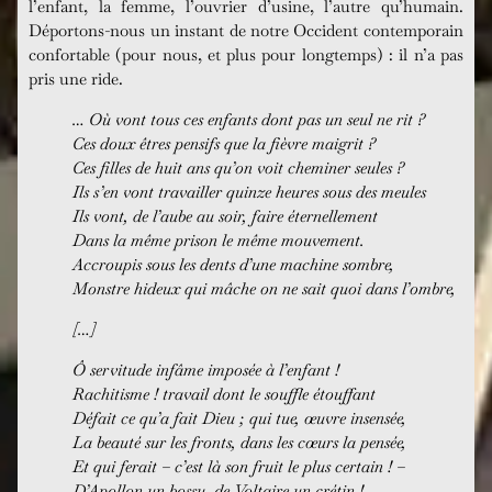
l’enfant, la femme, l’ouvrier d’usine, l’autre qu’humain.
Déportons-nous un instant de notre Occident contemporain
confortable (pour nous, et plus pour longtemps) : il n’a pas
pris une ride.
… Où vont tous ces enfants dont pas un seul ne rit ?
Ces doux êtres pensifs que la fièvre maigrit ?
Ces filles de huit ans qu’on voit cheminer seules ?
Ils s’en vont travailler quinze heures sous des meules
Ils vont, de l’aube au soir, faire éternellement
Dans la même prison le même mouvement.
Accroupis sous les dents d’une machine sombre,
Monstre hideux qui mâche on ne sait quoi dans l’ombre,
[…]
Ô servitude infâme imposée à l’enfant !
Rachitisme ! travail dont le souffle étouffant
Défait ce qu’a fait Dieu ; qui tue, œuvre insensée,
La beauté sur les fronts, dans les cœurs la pensée,
Et qui ferait – c’est là son fruit le plus certain ! –
D’Apollon un bossu, de Voltaire un crétin !