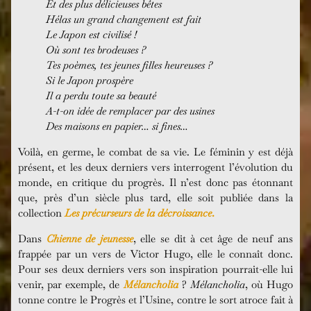
Et des plus délicieuses bêtes
Hélas un grand changement est fait
Le Japon est civilisé !
Où sont tes brodeuses ?
Tes poèmes, tes jeunes filles heureuses ?
Si le Japon prospère
Il a perdu toute sa beauté
A-t-on idée de remplacer par des usines
Des maisons en papier… si fines…
Voilà, en germe, le combat de sa vie. Le féminin y est déjà
présent, et les deux derniers vers interrogent l’évolution du
monde, en critique du progrès. Il n’est donc pas étonnant
que, près d’un siècle plus tard, elle soit publiée dans la
collection
Les précurseurs de la décroissance
.
Dans
Chienne de jeunesse
, elle se dit à cet âge de neuf ans
frappée par un vers de Victor Hugo, elle le connaît donc.
Pour ses deux derniers vers son inspiration pourrait-elle lui
venir, par exemple, de
Mélancholia
?
Mélancholia
, où Hugo
tonne contre le Progrès et l’Usine, contre le sort atroce fait à