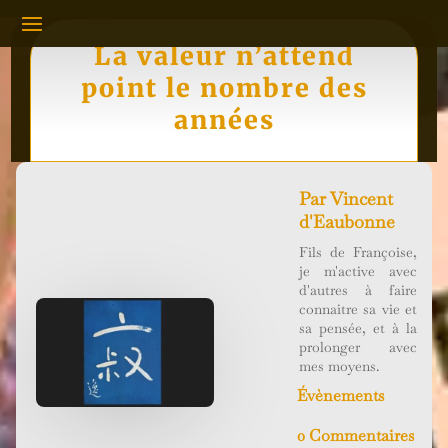
La valeur n’attend
point le nombre des
années
Par
Vincent
d'Eaubonne
Fils de Françoise,
je m'active avec
d'autres à faire
connaitre sa vie et
sa pensée, et à la
prolonger avec
mes moyens.
Évènements
0 Commentaires