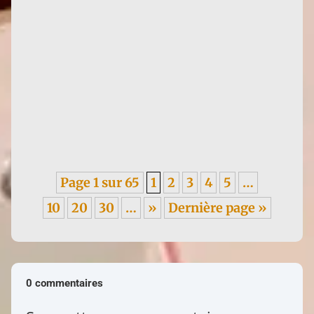
Infos : traduction d'un texte de Françoise de 1955,
sur les méfaits du colonialisme, en italien. ----- Je
garde un...
Page 1 sur 65
1
2
3
4
5
…
10
20
30
…
»
Dernière page »
0 commentaires