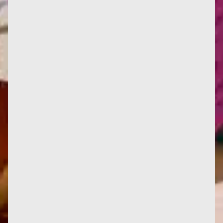
Infos : Deux nouvelles critiques d'œuvres, ici et là.
Deux nouvelles traductions en italien, et une en
anglais. La...