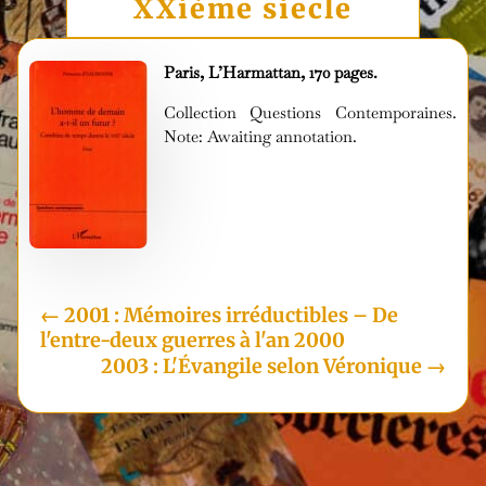
XXième siecle
Paris, L’Harmattan, 170 pages.
Collection Questions Contemporaines.
Note: Awaiting annotation.
i
←
2001 : Mémoires irréductibles – De
l'entre-deux guerres à l'an 2000
2003 : L'Évangile selon Véronique
→