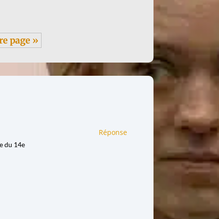
re page »
Réponse
ie du 14e