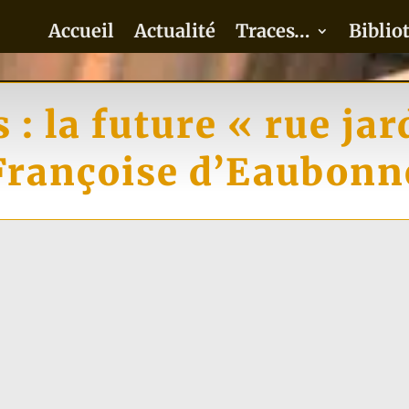
Accueil
Actualité
Traces…
Biblio
s : la future « rue jar
Françoise d’Eaubonn