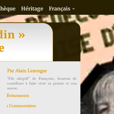
thèque
Héritage
Français
din »
e
Par
Alain Lezongar
"Fils adoptif" de Françoise, heureux de
contribuer à faire vivre sa pensée et son
œuvre.
Évènements
1 Commentaires