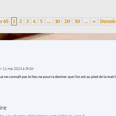
r 65
1
2
3
4
5
…
10
20
30
…
»
Derniè
ur 11 mai 2024 à 3h36
ue ne connaît pas le lieu ne pourra deviner que l’on est au pied de la mair
ire
ée.
Les champs obligatoires sont indiqués avec
*