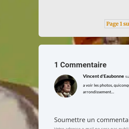
Page 1 su
1 Commentaire
Vincent d'Eaubonne
s
a voir les photos, quiconq
arrondissement…
Soumettre un commenta
Votre adresse e-mail ne sera pas publi