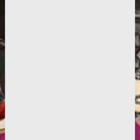
Jusqu’à présent, seuls les Mémoires de Françoise
témoignaient de son...
Infos : Deux nouvelles critiques d'œuvres, ici et là.
Deux nouvelles traductions en italien, et une en
anglais. La...