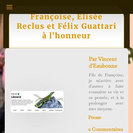
Françoise, Élisée
Reclus et Félix Guattari
à l’honneur
Par
Vincent
d'Eaubonne
Fils de Françoise,
je m'active avec
d'autres à faire
connaitre sa vie et
sa pensée, et à la
prolonger avec
mes moyens.
Presse
0 Commentaires