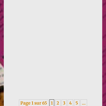
Infos : traduction d'un texte de Françoise de 1955,
sur les méfaits du colonialisme, en italien. ----- Je
garde un...
Page 1 sur 65
1
2
3
4
5
…