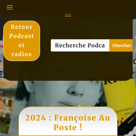
Retour
Podcast
et
radios
2024 : Françoise Au
Poste !