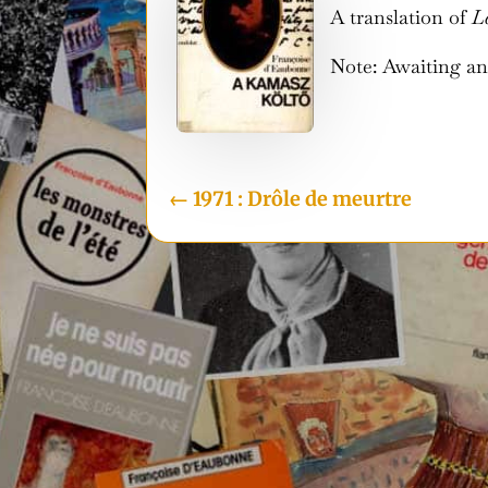
A translation of
L
Note: Awaiting an
←
1971 : Drôle de meurtre