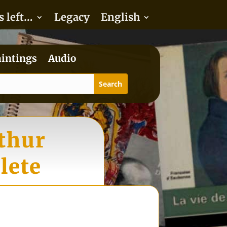
s left…
Legacy
English
intings
Audio
rthur
lete