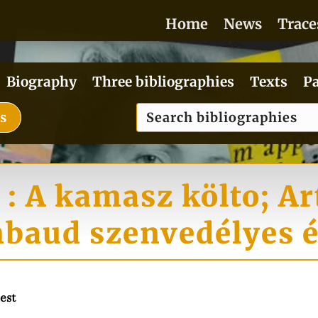
Home
News
Trace
Biography
Three bibliographies
Texts
Pa
es
 : A kamasz költo; A
baud szenvedélyes é
est