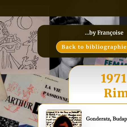
…by Françoise
Back to bibliographi
1971
Rim
Gonderatz, Budap