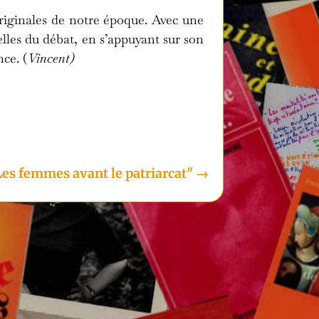
originales de notre époque. Avec une
elles du débat, en s’appuyant sur son
ce. (
Vincent)
i
Les femmes avant le patriarcat"
→