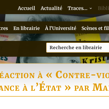
Accueil
Actualité
Traces…
Bibl
tres
En librairie
À l’Université
Scènes et fi
éaction à « Contre-vi
ance à l’État » par M