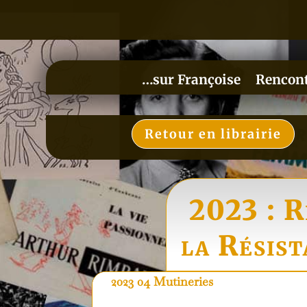
…sur Françoise
Rencon
Retour en librairie
2023 : R
la Résist
2023 04 Mutineries