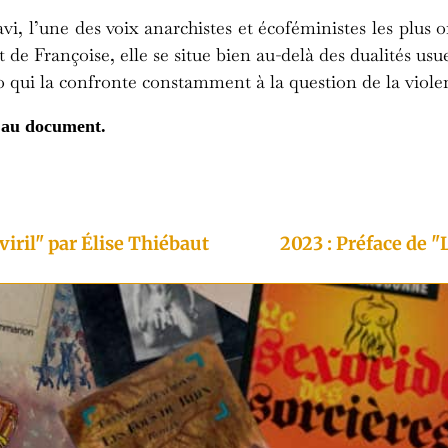
, l’une des voix anarchistes et écoféministes les plus 
e Françoise, elle se situe bien au-delà des dualités usu
o qui la confronte constamment à la question de la violen
r au document.
iril" par Élise Thiébaut
2023 : Préface de "