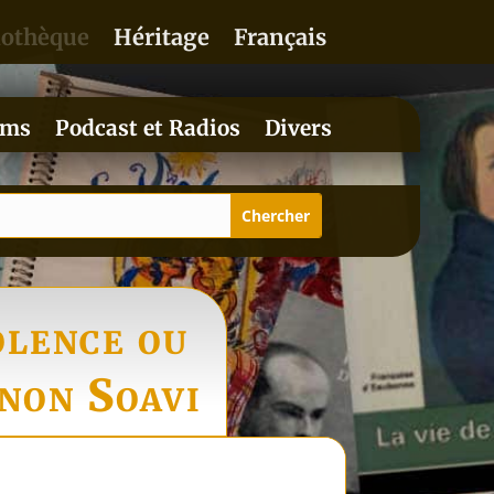
iothèque
Héritage
Français
lms
Podcast et Radios
Divers
olence ou
anon Soavi