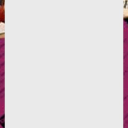
Infos : Deux nouvelles critiques d'œuvres, ici et là.
Deux nouvelles traductions en italien, et une en
anglais. La...