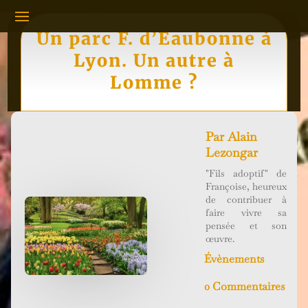
Un parc F. d’Eaubonne à
Lyon. Un autre à
Lomme ?
Par
Alain
Lezongar
"Fils adoptif" de
Françoise, heureux
de contribuer à
faire vivre sa
pensée et son
œuvre.
Évènements
0 Commentaires