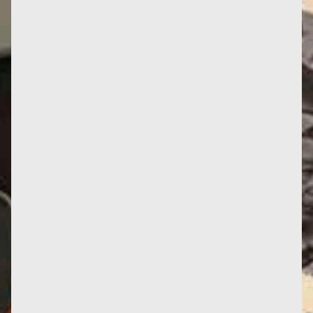
Parvis des Femmes de la Résistance, Toulouse
Jusqu’à présent, seuls les Mémoires de Françoise
témoignaient de son...