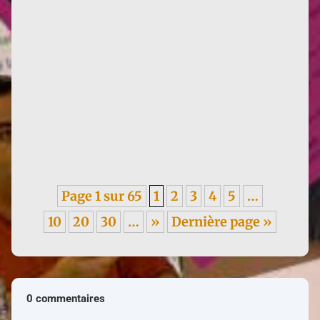
Infos : traduction d'un texte de Françoise de 1955,
sur les méfaits du colonialisme, en italien. ----- Je
garde un...
Page 1 sur 65
1
2
3
4
5
…
10
20
30
…
»
Dernière page »
0 commentaires