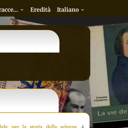
racce…
Eredità
Italiano
ale per la storia della scienza
, è