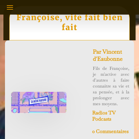
Françoise, vite fait bien
fait
Par
Vincent
d'Eaubonne
Fils de Françoise,
je m'active avec
d'autres à faire
connaitre sa vie et
sa pensée, et à la
prolonger avec
mes moyens.
Radios TV
Podcasts
0 Commentaires