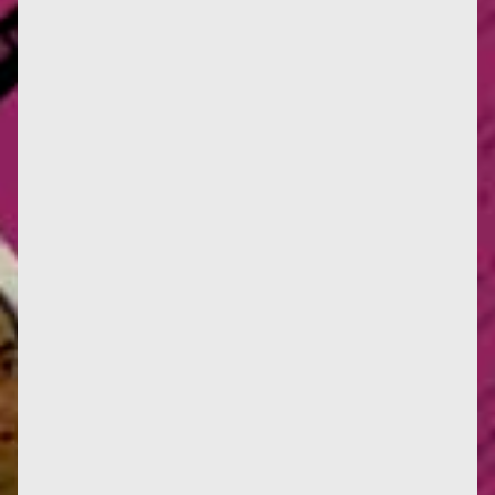
Infos : traduction d'un texte de Françoise de 1955,
sur les méfaits du colonialisme, en italien. ----- Je
garde un...