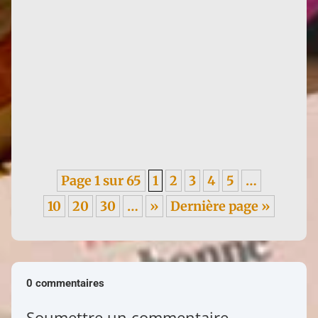
Quiétude intérieure, une calligraphie d'Itsuo Tsuda
Infos : mise à jour des notices pour Les yeux du
Paradis (1953) et...
Page 1 sur 65
1
2
3
4
5
…
10
20
30
…
»
Dernière page »
0 commentaires
Soumettre un commentaire