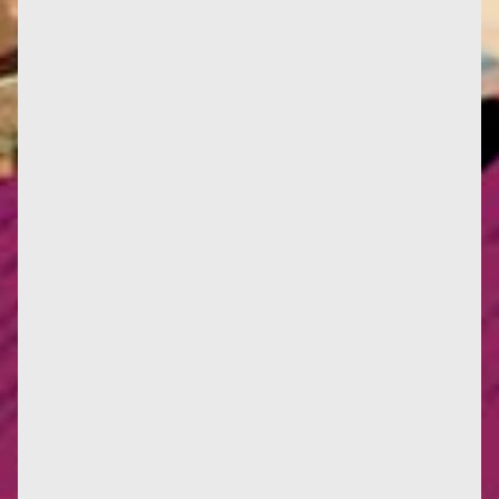
Parvis des Femmes de la Résistance, Toulouse
Jusqu’à présent, seuls les Mémoires de Françoise
témoignaient de son...