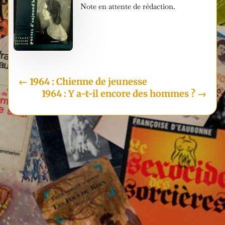
Note en attente de rédaction.
i
←
1964 : Chienne de jeunesse
1964 : Y a-t-il encore des hommes ?
→