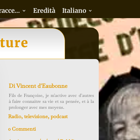
racce…
Eredità
Italiano
lture
Di
Vincent d'Eaubonne
Fils de Françoise, je m'active avec d'autres
à faire connaitre sa vie et sa pensée, et à la
prolonger avec mes moyens.
Radio, televisione, podcast
0 Commenti