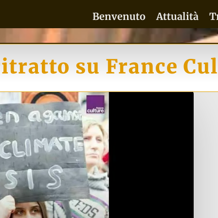
Benvenuto
Attualità
T
itratto su France Cu