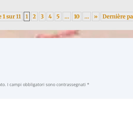
 1 sur 11
1
2
3
4
5
…
10
…
»
Dernière p
ato.
I campi obbligatori sono contrassegnati
*