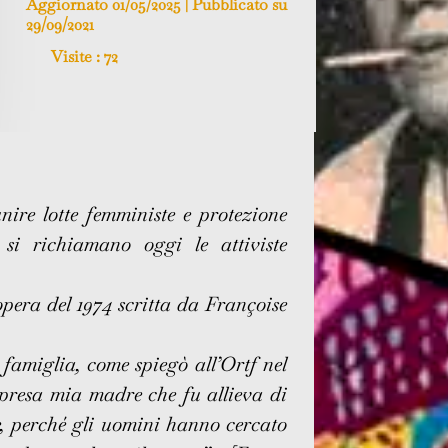
Aggiornato 01/05/2025 | Pubblicato su
29/09/2021
Visite :
72
nire lotte femministe e protezione
 si richiamano oggi le attiviste
opera del 1974 scritta da Françoise
famiglia, come spiegò all’Ortf nel
mpresa mia madre che fu allieva di
ze, perché gli uomini hanno cercato