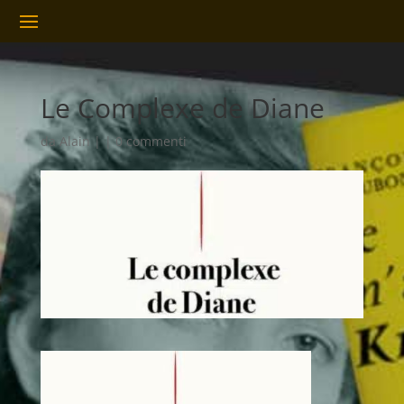
Le Complexe de Diane
da
Alain
|
|
0 commenti