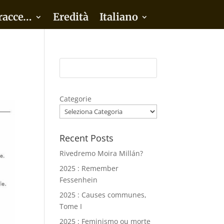
racce…
Eredità
Italiano
Categorie
Recent Posts
Rivedremo Moira Millán?
2025 : Remember
Fessenhein
2025 : Causes communes,
Tome I
2025 : Feminismo ou morte