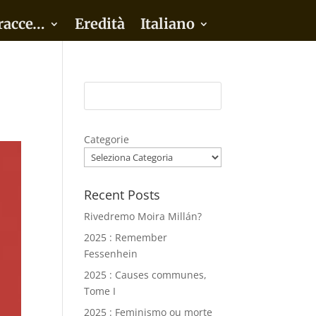
racce…
Eredità
Italiano
Categorie
Recent Posts
Rivedremo Moira Millán?
2025 : Remember
Fessenhein
2025 : Causes communes,
Tome I
2025 : Feminismo ou morte