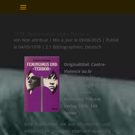
1978 : Feminismus und « Terror »
von
Non attribué
|
Mis à jour le 09/06/2025 | Publié
le 04/05/1978
|
2.1 Bibliographien
,
Deutsch
Originaltitel:
Contre-
Violence ou la
résistance à l’Etat
,
Übersetzung von
Regina Weiss,
München: Trikont
Verlag 1978, 149
Seiten
Eine Publikation, die aus inhaltlichen und
editorischen Gründen ebenso fragwürdig