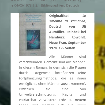
le 04/05/1978
|
2.1 Bibliographien
,
Deutsch
Originaltitel:
Le
satellite de l’amande
,
Deutsch von Uli
Aumüller, Reinbek bei
Hamburg: Rowohlt.
Neue Frau, September
1978, 125 Seiten
Alle Männer sind
verschwunden. Gemeint sind alle Männer.
In diesem Roman, in dem sich die Frauen
durch Ektogenese fortpflanzen (eine
Fortpflanzungsmethode, die es ihnen
ermöglicht, ohne Männer auszukommen),
erwecken sie eine von
Umweltverschmutzung, Kapital und
Patriarchat verwüstete Erde zu neuem