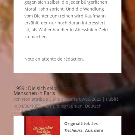
gegen sich selbst, die jeder bürgerlichen
Moral Hohn spricht. Und die Wandlung
vom Dichter zum reinen wird Kaufmann
erzählt, der nur noch daran interessiert
ist, als Waffenhändler in Abessinien Geld
zu machen.
Note en attente de rédaction.
1959 : Die sich selbst betrügen. Junge
Menschen in Paris
von
Non attribué
|
Mis à jour le 09/06/2025 | Publié
le 04/06/1959
|
2.1 Bibliographien
,
Deutsch
Originaltitel:
Les
Tricheurs,
Aus dem