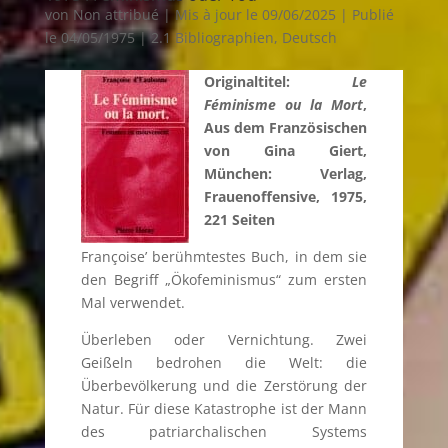
von
Non attribué
|
Mis à jour le 09/06/2025 | Publié
le 04/05/1975
|
2.1 Bibliographien
,
Deutsch
Originaltitel:
Le
Féminisme ou la Mort
,
Aus dem Französischen
von Gina Giert,
München: Verlag,
Frauenoffensive, 1975,
221 Seiten
Françoise’ berühmtestes Buch, in dem sie
den Begriff „Ökofeminismus“ zum ersten
Mal verwendet.
Überleben oder Vernichtung. Zwei
Geißeln bedrohen die Welt: die
Überbevölkerung und die Zerstörung der
Natur. Für diese Katastrophe ist der Mann
des patriarchalischen Systems