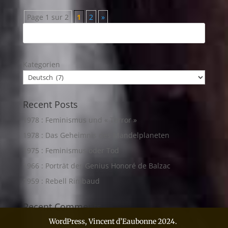
Page 1 sur 2
1
2
»
Kategorien
Recent Posts
1978 : Feminismus und « Terror »
1978 : Das Geheimnis des Mandelplaneten
1975 : Feminismus oder Tod
1966 : Porträt des Genius Honoré de Balzac
1959 : Rebell Rimbaud
Recent Comments
WordPress, Vincent d’Eaubonne 2024.