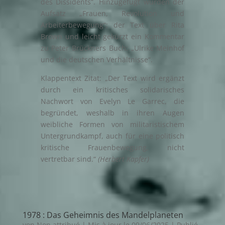
des Dissidents“. Hinzugefügt wurden der
Aufsatz „Frauen, Revolution und
Arbeiterbewegung“; der Text über Rita
Brown und leicht gekürzt ein Kommentar
zu Peter Brückners Buch: „Ulrike Meinhof
und die deutschen Verhältnisse“.
Klappentext Zitat: „Der Text wird ergänzt
durch ein kritisches solidarisches
Nachwort von Evelyn Le Garrec, die
begründet, weshalb in ihren Augen
weibliche Formen von militaristischem
Untergrundkampf, auch für eine politisch
kritische Frauenbewegung, nicht
vertretbar sind.“
(Herbert Kapfer)
1978 : Das Geheimnis des Mandelplaneten
von
Non attribué
|
Mis à jour le 09/06/2025 | Publié