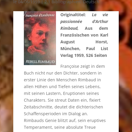
le 04/06/1959
|
2.1 Bibliographien
,
Deutsch
Originaltitel:
La vie
passionnée d’Arthur
Rimbaud,
Aus dem
Französischen von Karl
August Horst,
München, Paul List
Verlag 1959, 526 Seiten
Françoise zeigt in dem
Buch nicht nur den Dichter, sondern in
erster Linie den Menschen Rimbaud in
allen Höhen und Tiefen seines Lebens,
mit seinen Lastern, Eruptionen seines
Charakters. Sie streut Daten ein, fixiert
Zeitabschnitte, deutet die dichterischen
Schaffensperioden im Dialog an.
Rimbauds Genie blitzt auf, sein eruptives
Temperament, seine absolute Treue