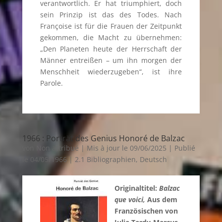
verantwortlich. Er hat triumphiert, doch
sein Prinzip ist das des Todes. Nach
Françoise ist für die Frauen der Zeitpunkt
gekommen, die Macht zu übernehmen:
„Den Planeten heute der Herrschaft der
Männer entreißen – um ihn morgen der
Menschheit wiederzugeben“, ist ihre
Parole.
1966 : Porträt des Genius Honoré de Balzac
von
Non attribué
|
Mis à jour le 09/06/2025 | Publié
le 04/05/1966
|
2.1 Bibliographien
,
Deutsch
Originaltitel:
Balzac
que voici,
Aus dem
Französischen von