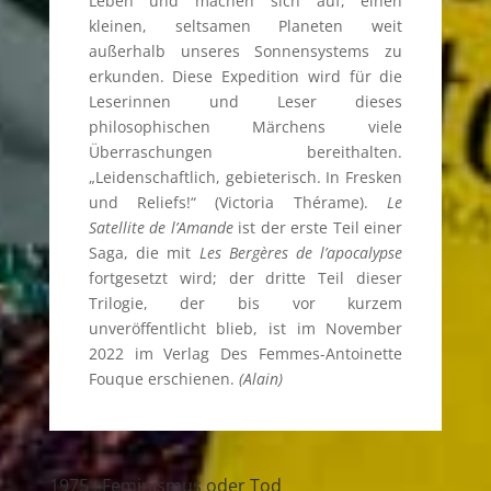
Leben und machen sich auf, einen
kleinen, seltsamen Planeten weit
außerhalb unseres Sonnensystems zu
erkunden. Diese Expedition wird für die
Leserinnen und Leser dieses
philosophischen Märchens viele
Überraschungen bereithalten.
„Leidenschaftlich, gebieterisch. In Fresken
und Reliefs!“ (Victoria Thérame).
Le
Satellite de l’Amande
ist der erste Teil einer
Saga, die mit
Les Bergères de l’apocalypse
fortgesetzt wird; der dritte Teil dieser
Trilogie, der bis vor kurzem
unveröffentlicht blieb, ist im November
2022 im Verlag Des Femmes-Antoinette
Fouque erschienen.
(Alain)
1975 : Feminismus oder Tod