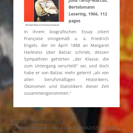
Julia Tardy-Marcus,
Bertelsmann
Lesering, 1966, 112
pages
In ihrem biografischen Essay zitiert
Françoise sinngemäß u. a. Friedrich
Engels, der im April 1888 an Margaret
Harkness über Balzac schrieb, dessen
Sympathien gehörten „der Klasse, die
zum Untergang verurteilt“ sei, und doch
habe er von Balzac mehr gelernt „als von
allen berufsmäßigen Historikern,
Ökonomen und Statistikern dieser Zeit
zusammengenommen.“
1959 : Rebell Rimbaud
von
Non attribué
|
Mis à jour le 09/06/2025 | Publié