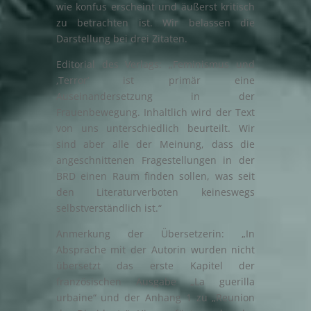
wie konfus erscheint und äußerst kritisch
zu betrachten ist. Wir belassen die
Darstellung bei drei Zitaten.
Editorial des Verlags: „Feminismus und
‚Terror‘ ist primär eine
Auseinandersetzung in der
Frauenbewegung. Inhaltlich wird der Text
von uns unterschiedlich beurteilt. Wir
sind aber alle der Meinung, dass die
angeschnittenen Fragestellungen in der
BRD einen Raum finden sollen, was seit
den Literaturverboten keineswegs
selbstverständlich ist.“
Anmerkung der Übersetzerin: „In
Absprache mit der Autorin wurden nicht
übersetzt das erste Kapitel der
französischen Ausgabe „La guerilla
urbaine“ und der Anhang 1 zu „Reunion