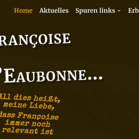
Home
Aktuelles
Spuren links
Erb
rançoise
’Eaubonne…
All dies heißt,
meine Liebe,
dass Françoise
immer noch
relevant ist