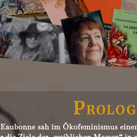
Prolog
’Eaubonne sah im Ökofeminismus eine
r die Ziele der „weiblichen Massen“ in e