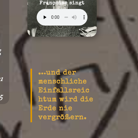
Françoise singt
n
g
…und der
1
menschliche
Einfallsreic
5
htum wird die
Erde nie
vergrößern.