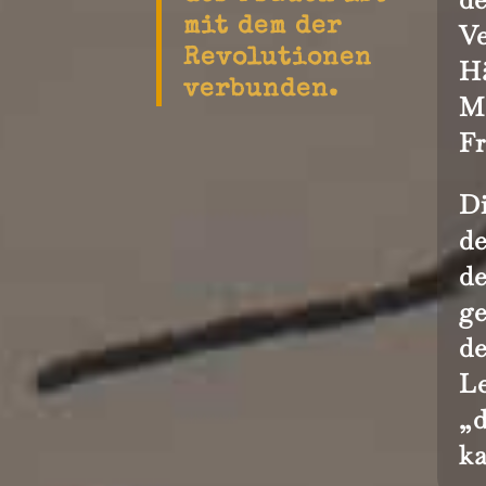
mit dem der
Ve
Revolutionen
H
verbunden.
M
Fr
Di
de
de
ge
de
Le
„d
k