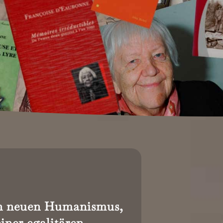
n neuen Humanismus,
iner egalitären