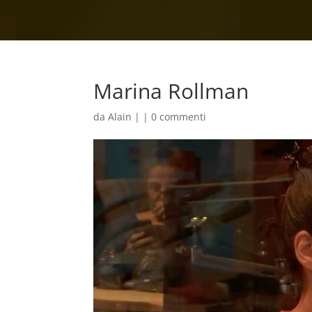
Marina Rollman
da
Alain
|
|
0 commenti