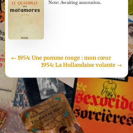
Note: Awaiting annotation.
i
←
1954: Une pomme rouge : mon cœur
1954: La Hollandaise volante
→