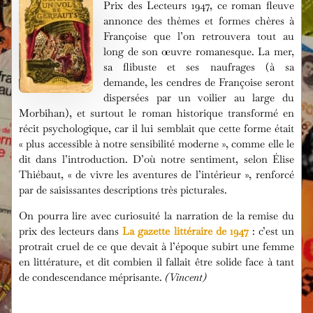
Prix des Lecteurs 1947, ce roman fleuve
annonce des thèmes et formes chères à
Françoise que l’on retrouvera tout au
long de son œuvre romanesque. La mer,
sa flibuste et ses naufrages (à sa
demande, les cendres de Françoise seront
dispersées par un voilier au large du
Morbihan), et surtout le roman historique transformé en
récit psychologique, car il lui semblait que cette forme était
« plus accessible à notre sensibilité moderne », comme elle le
dit dans l’introduction. D’où notre sentiment, selon Élise
Thiébaut, « de vivre les aventures de l’intérieur », renforcé
par de saisissantes descriptions très picturales.
On pourra lire avec curiosuité la narration de la remise du
prix des lecteurs dans
La gazette littéraire de 1947
: c’est un
protrait cruel de ce que devait à l’époque subirt une femme
en littérature, et dit combien il fallait être solide face à tant
de condescendance méprisante.
(Vincent)
i