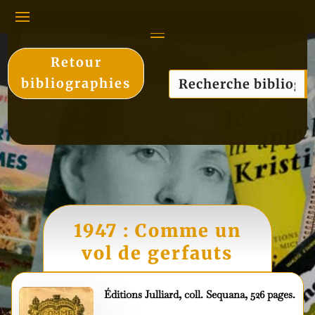
Retour
bibliographies
1947 : Comme un
vol de gerfauts
Éditions Julliard,
coll. Sequana, 526 pages.