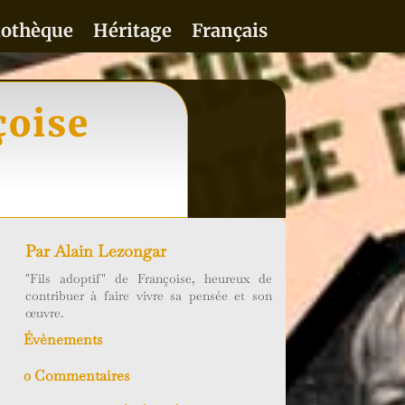
iothèque
Héritage
Français
çoise
Par
Alain Lezongar
"Fils adoptif" de Françoise, heureux de
contribuer à faire vivre sa pensée et son
œuvre.
Évènements
0 Commentaires