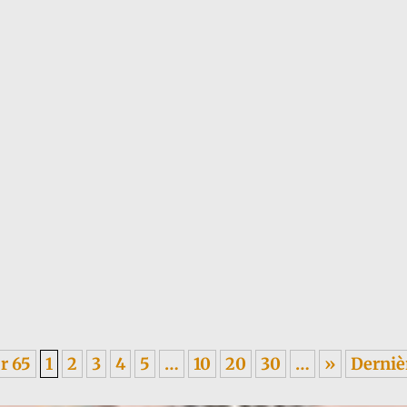
 1955, sur les méfaits du colonialisme, en italien. ----- Je garde un...
r 65
1
2
3
4
5
…
10
20
30
…
»
Derniè