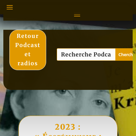
Retour
Podcast
et
radios
2023 :