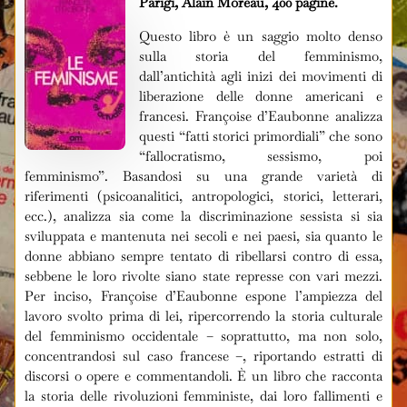
Parigi, Alain Moreau, 400 pagine.
Questo libro è un saggio molto denso
sulla storia del femminismo,
dall’antichità agli inizi dei movimenti di
liberazione delle donne americani e
francesi. Françoise d’Eaubonne analizza
questi “fatti storici primordiali” che sono
“fallocratismo, sessismo, poi
femminismo”. Basandosi su una grande varietà di
riferimenti (psicoanalitici, antropologici, storici, letterari,
ecc.), analizza sia come la discriminazione sessista si sia
sviluppata e mantenuta nei secoli e nei paesi, sia quanto le
donne abbiano sempre tentato di ribellarsi contro di essa,
sebbene le loro rivolte siano state represse con vari mezzi.
Per inciso, Françoise d’Eaubonne espone l’ampiezza del
lavoro svolto prima di lei, ripercorrendo la storia culturale
del femminismo occidentale – soprattutto, ma non solo,
concentrandosi sul caso francese –, riportando estratti di
discorsi o opere e commentandoli. È un libro che racconta
la storia delle rivoluzioni femministe, dai loro fallimenti e