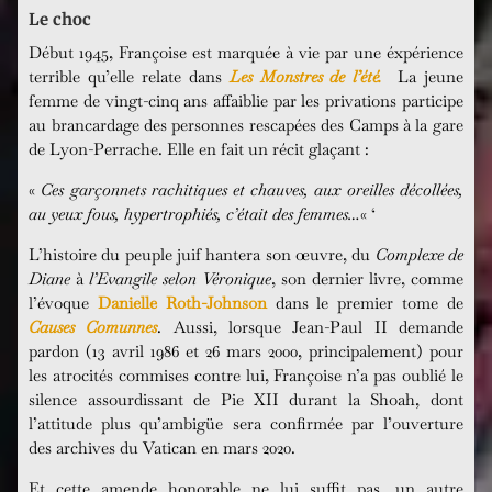
Le choc
Début 1945, Françoise est marquée à vie par une éxpérience
terrible qu’elle relate dans
Les Monstres de l’été.
La jeune
femme de vingt-cinq ans affaiblie par les privations participe
au brancardage des personnes rescapées des Camps à la gare
de Lyon-Perrache. Elle en fait un récit glaçant :
«
Ces garçonnets rachitiques et chauves, aux oreilles décollées,
au yeux fous, hypertrophiés, c’était des femmes…
« ‘
L’histoire du peuple juif hantera son œuvre, du
Complexe de
Diane
à
l’Evangile selon Véronique
, son dernier livre, comme
l’évoque
Danielle Roth-Johnson
dans le premier tome de
Causes Comunnes
. Aussi, lorsque Jean-Paul II demande
pardon (13 avril 1986 et 26 mars 2000, principalement) pour
les atrocités commises contre lui, Françoise n’a pas oublié le
silence assourdissant de Pie XII durant la Shoah, dont
l’attitude plus qu’ambigüe sera confirmée par l’ouverture
des archives du Vatican en mars 2020.
Et cette amende honorable ne lui suffit pas, un autre