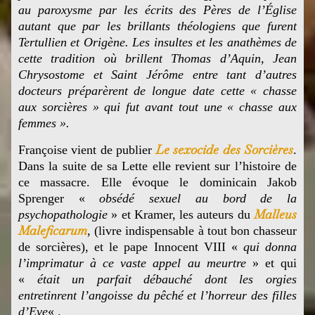
au paroxysme par les écrits des Pères de l’Église
autant que par les brillants théologiens que furent
Tertullien et Origène. Les insultes et les anathèmes de
cette tradition où brillent Thomas d’Aquin, Jean
Chrysostome et Saint Jérôme entre tant d’autres
docteurs préparèrent de longue date cette « chasse
aux sorcières » qui fut avant tout une « chasse aux
femmes ».
Le sexocide des Sorcières
Françoise vient de publier
.
Dans la suite de sa Lette elle revient sur l’histoire de
ce massacre. Elle évoque le
dominicain Jakob
Sprenger «
obsédé sexuel au bord de la
Malleus
psychopathologie
» et Kramer, les auteurs du
Maleficarum
, (livre indispensable à tout bon chasseur
de sorcières), et le pape
Innocent VIII «
qui donna
l’imprimatur à ce vaste appel au meurtre
» et qui
«
était un parfait débauché dont les orgies
entretinrent l’angoisse du pêché et l’horreur des filles
d’Eve
« .