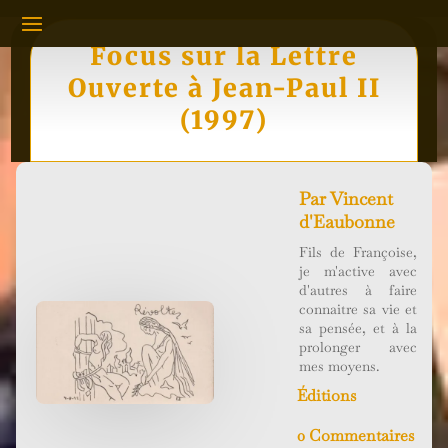
Focus sur la Lettre
Ouverte à Jean-Paul II
(1997)
Par
Vincent
d'Eaubonne
Fils de Françoise,
je m'active avec
d'autres à faire
connaitre sa vie et
sa pensée, et à la
prolonger avec
mes moyens.
Éditions
0 Commentaires