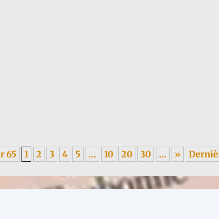
 1955, sur les méfaits du colonialisme, en italien. ----- Je garde un...
r 65
1
2
3
4
5
…
10
20
30
…
»
Derniè