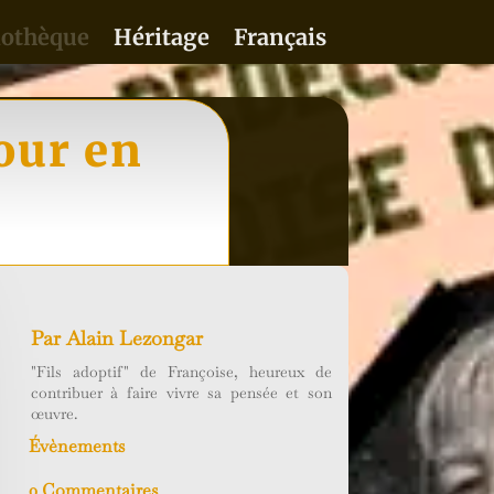
iothèque
Héritage
Français
our en
Par
Alain Lezongar
"Fils adoptif" de Françoise, heureux de
contribuer à faire vivre sa pensée et son
œuvre.
Évènements
0 Commentaires