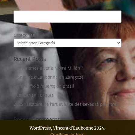
Categorías
Recent Posts
¿Volveremos a ver a Moira Millán ?
Françoise d’Eaubonne en Zaragoza
Feminismo o muerte en Brasil
Publicar en Turquía
2025 : Histoire de l’art et lutte des sexes (à paraître)
Recent Comments
WordPress, Vincent d’Eaubonne 2024.