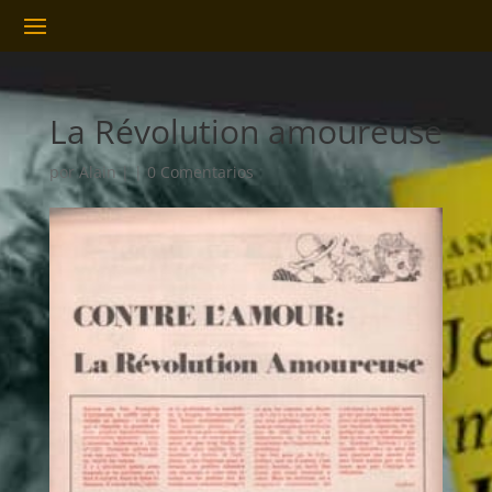
La Révolution amoureuse
por
Alain
|
|
0 Comentarios