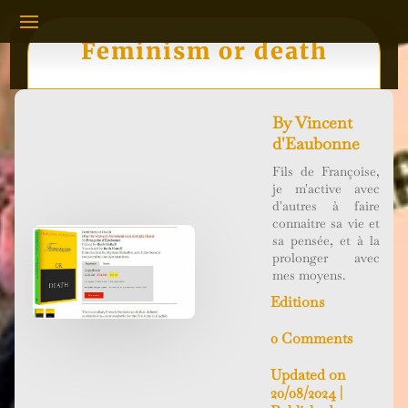
Feminism or death
By
Vincent
d'Eaubonne
Fils de Françoise,
je m'active avec
d'autres à faire
connaitre sa vie et
sa pensée, et à la
prolonger avec
mes moyens.
Editions
0 Comments
Updated on
20/08/2024 |