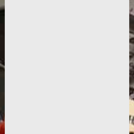
Translated with www.DeepL.com, hope it will be
correct... 1984: Hubert Reeves (who, sadly, passed
away recently)...