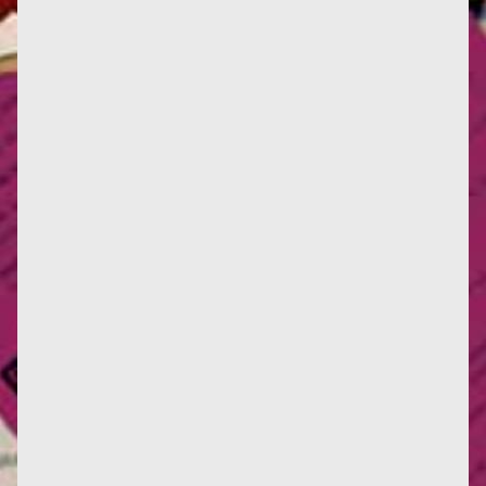
Drawing by Françoise, 1942 Info: publication of a
dedication to Colette (1951) and a letter to Françoise
from the...