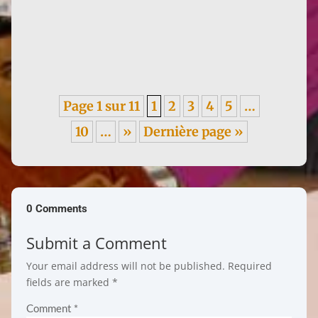
Announced as a publishing project in 2022, Histoire
de l'art et lutte des sexes (Art History and the Battle
of the...
Page 1 sur 11
1
2
3
4
5
…
10
…
»
Dernière page »
0 Comments
Submit a Comment
Your email address will not be published.
Required
fields are marked
*
Comment
*