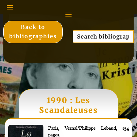
Back to
bibliographies
1990 : Les
Scandaleuses
Paris, Vernal/Philippe Lebaud, 234
pages.