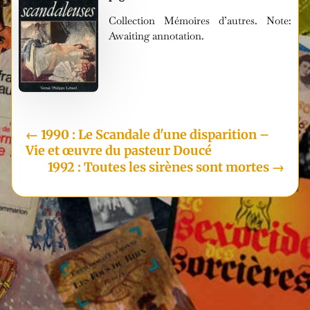
Collection Mémoires d’autres. Note:
Awaiting annotation.
i
←
1990 : Le Scandale d'une disparition –
Vie et œuvre du pasteur Doucé
1992 : Toutes les sirènes sont mortes
→