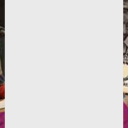
Infos : Deux nouvelles critiques d'œuvres, ici et là.
Deux nouvelles traductions en italien, et une en
anglais. La...