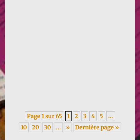
Infos : traduction d'un texte de Françoise de 1955,
sur les méfaits du colonialisme, en italien. ----- Je
garde un...
Page 1 sur 65
1
2
3
4
5
…
10
20
30
…
»
Dernière page »