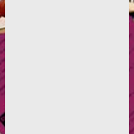
Infos : Deux nouvelles critiques d'œuvres, ici et là.
Deux nouvelles traductions en italien, et une en
anglais. La...