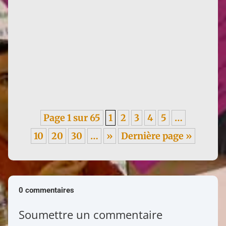
Infos : traduction d'un texte de Françoise de 1955,
sur les méfaits du colonialisme, en italien. ----- Je
garde un...
Page 1 sur 65
1
2
3
4
5
…
10
20
30
…
»
Dernière page »
0 commentaires
Soumettre un commentaire