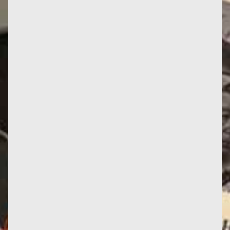
Parvis des Femmes de la Résistance, Toulouse
Jusqu’à présent, seuls les Mémoires de Françoise
témoignaient de son...