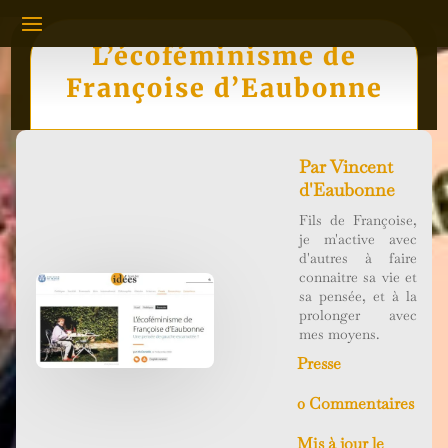
L’écoféminisme de
Françoise d’Eaubonne
Par
Vincent
d'Eaubonne
Fils de Françoise,
je m'active avec
d'autres à faire
connaitre sa vie et
sa pensée, et à la
prolonger avec
mes moyens.
Presse
0 Commentaires
Mis à jour le