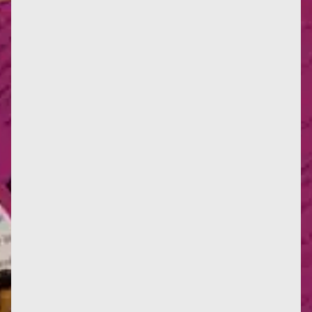
Infos : traduction d'un texte de Françoise de 1955,
sur les méfaits du colonialisme, en italien. ----- Je
garde un...