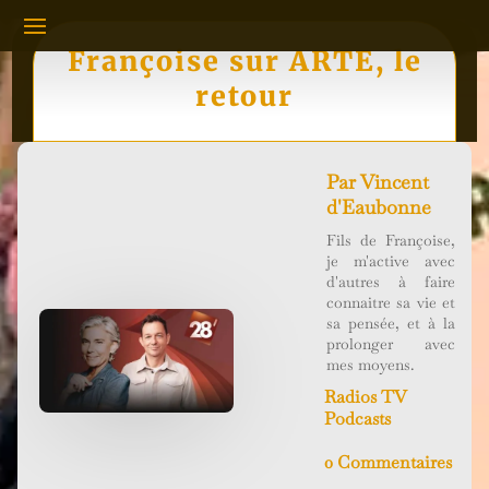
Françoise sur ARTE, le
retour
Par
Vincent
d'Eaubonne
Fils de Françoise,
je m'active avec
d'autres à faire
connaitre sa vie et
sa pensée, et à la
prolonger avec
mes moyens.
Radios TV
Podcasts
0 Commentaires