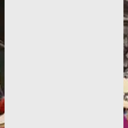
Parvis des Femmes de la Résistance, Toulouse
Jusqu’à présent, seuls les Mémoires de Françoise
témoignaient de son...
Infos : Deux nouvelles critiques d'œuvres, ici et là.
Deux nouvelles traductions en italien, et une en
anglais. La...