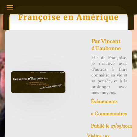
Françoise en Amérique
Par
Vincent
d'Eaubonne
Fils de Françoise,
je m'active avec
d'autres à faire
connaitre sa vie et
sa pensée, et à la
prolonger avec
mes moyens.
Évènements
0 Commentaires
Publié le 27/05/2022
Visites :
52