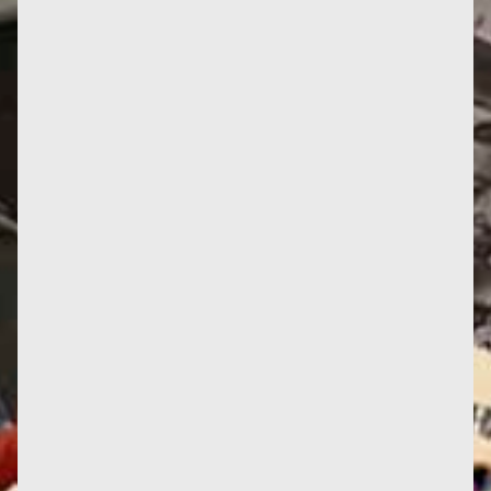
Parvis des Femmes de la Résistance, Toulouse
Jusqu’à présent, seuls les Mémoires de Françoise
témoignaient de son...