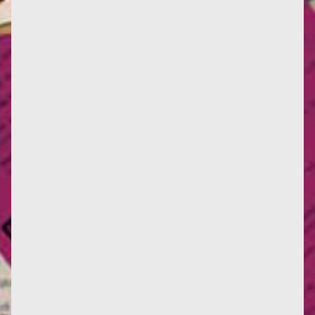
Infos : Deux nouvelles critiques d'œuvres, ici et là.
Deux nouvelles traductions en italien, et une en
anglais. La...
Infos : traduction d'un texte de Françoise de 1955,