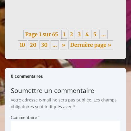
sur les méfaits du colonialisme, en italien. ----- Je
garde un...
Page 1 sur 65
1
2
3
4
5
…
10
20
30
…
»
Dernière page »
0 commentaires
Soumettre un commentaire
Votre adresse e-mail ne sera pas publiée.
Les champs
obligatoires sont indiqués avec
*
Commentaire
*