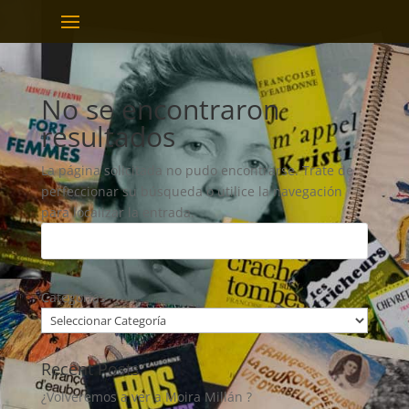
No se encontraron
resultados
La página solicitada no pudo encontrarse. Trate de
perfeccionar su búsqueda o utilice la navegación
para localizar la entrada.
Categorías
Recent Posts
¿Volveremos a ver a Moira Millán ?