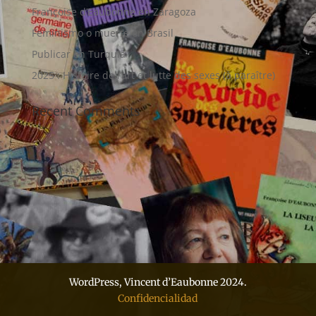
Françoise d’Eaubonne en Zaragoza
Feminismo o muerte en Brasil
Publicar en Turquía
2025 : Histoire de l’art et lutte des sexes (à paraître)
Recent Comments
WordPress, Vincent d’Eaubonne 2024.
Confidencialidad