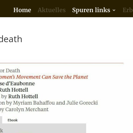
Home
Aktuelles
Spuren links
Erb
 death