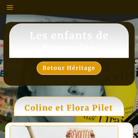
Les enfants de
Françoise
Retour Héritage
Coline et Flora Pilet