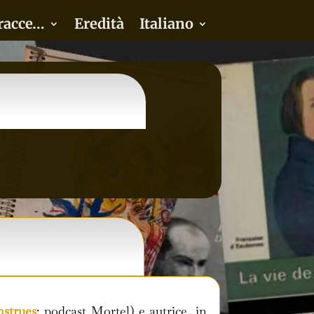
racce…
Eredità
Italiano
nstrues
; podcast Mortel) e autrice, in