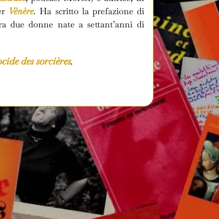
er
Vénère
.
Ha scritto la prefazione di
ra due donne nate a settant’anni di
cide des sorcières
.