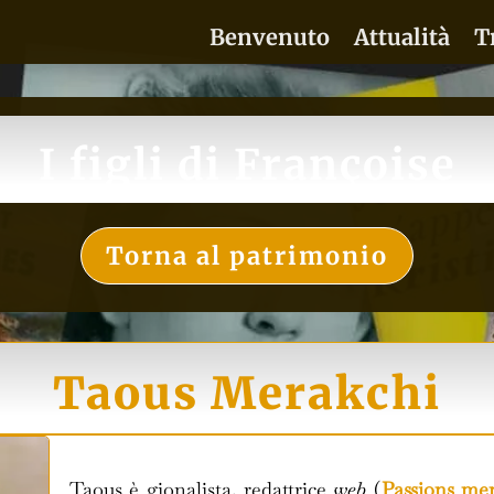
Benvenuto
Attualità
T
I figli di Françoise
Torna al patrimonio
Taous Merakchi
Taous è gionalista, redattrice
web
(
Passions me