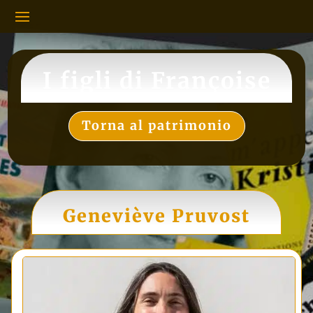
I figli di Françoise
Torna al patrimonio
Geneviève Pruvost