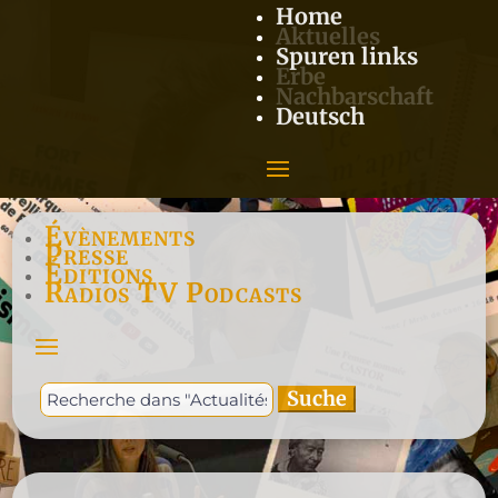
Home
Aktuelles
Spuren links
Erbe
Nachbarschaft
Deutsch
Évènements
Presse
Éditions
Radios TV Podcasts
Suchen
nach: