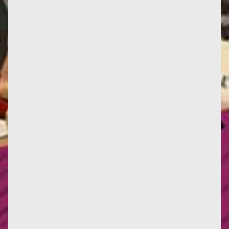
À l’occasion de la sortie de la traduction anglaise de
Le Féminisme ou la Mort, Myriam Bahaffou et Julie
Gorecki...