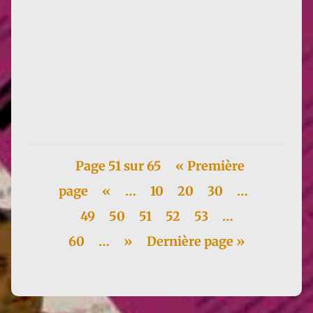
Les éditions des femmes–Antoinette Fouque ont
organisé le 24 mars dernier une rencontre autour de
la réédition du...
Page 51 sur 65
« Première
page
«
…
10
20
30
…
49
50
51
52
53
…
60
…
»
Dernière page »