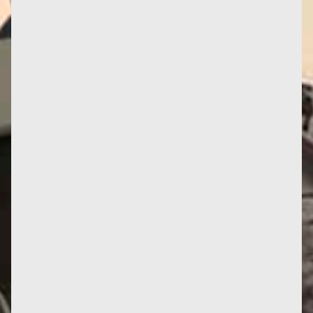
La série de podcasts Des sorcières comme les autres
propose un portrait de Françoise d’Eaubonne brossé
par deux...