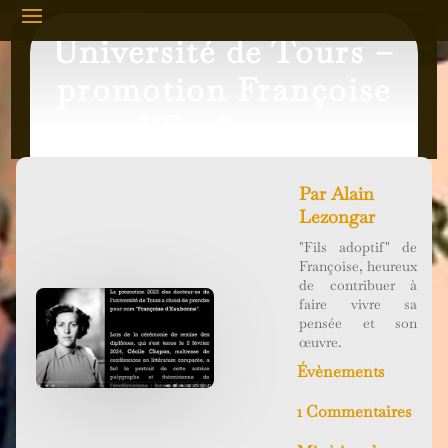
Université de Tours –
promotion Françoise
d’Eaubonne
Par
Alain
Lezongar
"Fils adoptif" de
Françoise, heureux
de contribuer à
faire vivre sa
pensée et son
œuvre.
Évènements
1 Commentaires