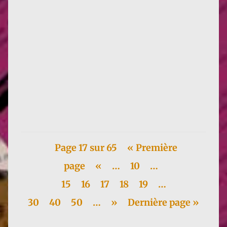
Sortie ce 5 avril en version poche du titre édité par
Le Passager Clandestin. Comme elles nous y ont
habitué, les...
Page 17 sur 65
« Première
page
«
…
10
…
15
16
17
18
19
…
30
40
50
…
»
Dernière page »