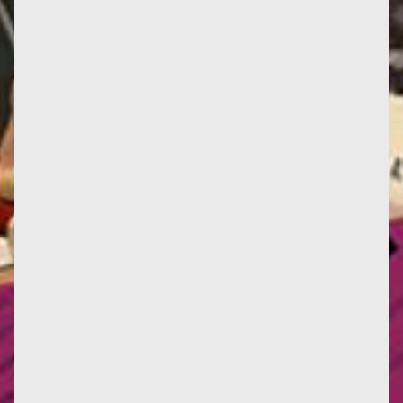
Françoise continue de faire des petits… Outre la
publication en édition de poche de son roman Je ne
suis pas née pour...