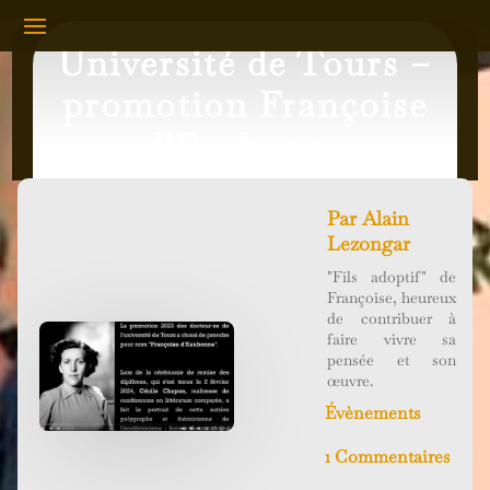
Université de Tours –
promotion Françoise
d’Eaubonne
Par
Alain
Lezongar
"Fils adoptif" de
Françoise, heureux
de contribuer à
faire vivre sa
pensée et son
œuvre.
Évènements
1 Commentaires