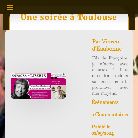
Une soirée à Toulouse
Par
Vincent
d'Eaubonne
Fils de Françoise,
je m'active avec
d'autres à faire
connaitre sa vie et
sa pensée, et à la
prolonger avec
mes moyens.
Évènements
0 Commentaires
Publié le
02/09/2024