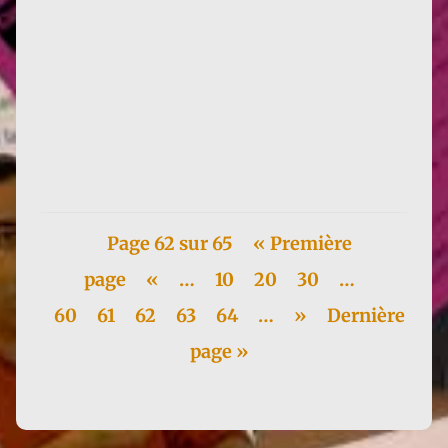
Une analyse contemporaine du livre, très travaillée
comme toutes les productions de Game of Earth. Je
me suis fendu...
Page 62 sur 65
« Première
page
«
…
10
20
30
…
60
61
62
63
64
…
»
Dernière
page »