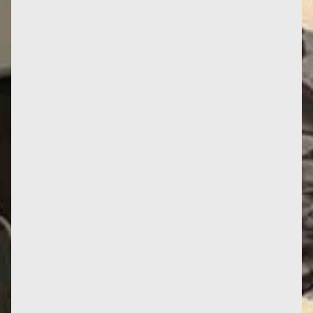
"Militante libertaire féministe, Françoise
d'Eaubonne est l'une des premières à opérer un
rapprochement entre les...