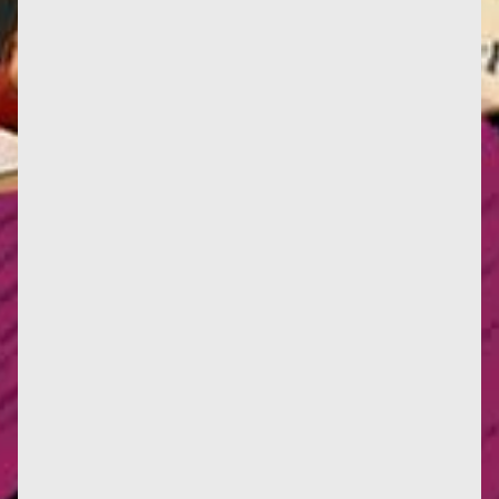
"En vue de la tenue d’un colloque international
consacré à Françoise d’Eaubonne à l’automne 2022,
organisé par...