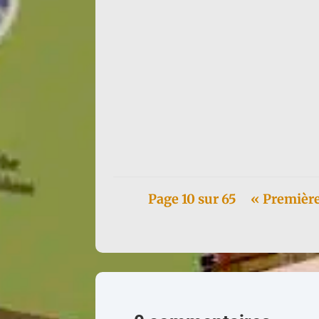
Françoise d'Eaubonne continue sa tournée It
Page 10 sur 65
« Premièr