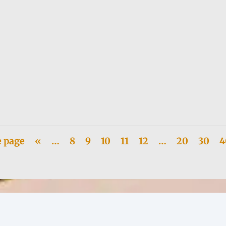
alienne dans la cité de Rome, au dojo Bodai., de l'Ecole Itsuo Tsuda. El
e page
«
…
8
9
10
11
12
…
20
30
4