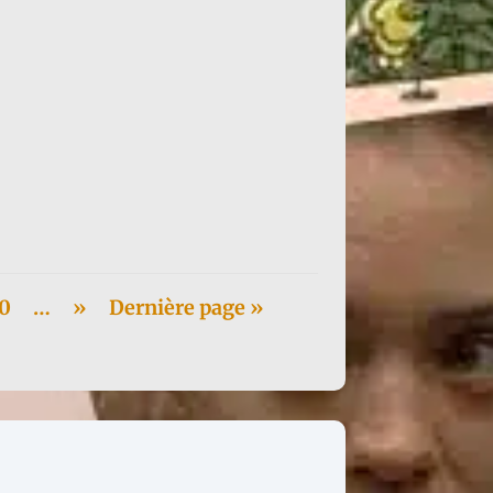
le...
0
…
»
Dernière page »