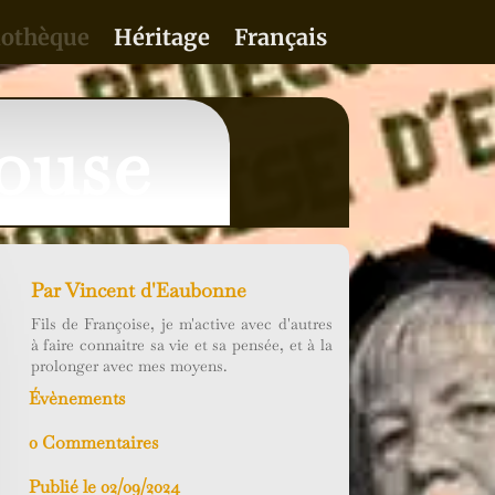
iothèque
Héritage
Français
ouse
Par
Vincent d'Eaubonne
Fils de Françoise, je m'active avec d'autres
à faire connaitre sa vie et sa pensée, et à la
prolonger avec mes moyens.
Évènements
0 Commentaires
Publié le 02/09/2024