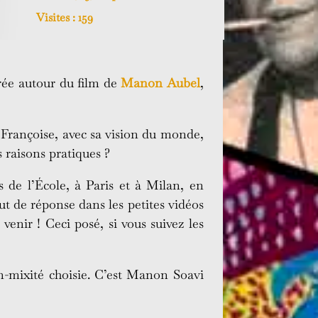
Visites :
159
rée autour du film de
Manon Aubel
,
 Françoise, avec sa vision du monde,
s raisons pratiques ?
s de l’École, à Paris et à Milan, en
ut de réponse dans les petites vidéos
venir ! Ceci posé, si vous suivez les
on-mixité choisie. C’est Manon Soavi