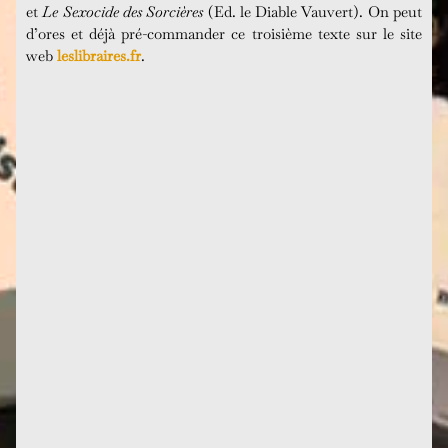
et
Le Sexocide des Sorcières
(Ed. le Diable Vauvert). On peut
d’ores et déjà pré-commander ce troisième texte sur le site
web
leslibraires.fr
.
Dégoupilleur de matrimoine, ce n'est pas un métier,
nulle chance que votre correspondant(e) ANPE ne
valide votre...