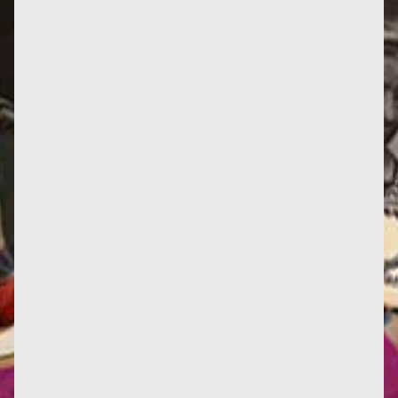
Voici le premier tome de Françoise d'Eaubonne -
Causes communes, à paraitre dans la collection
Anamnèse des éditions...