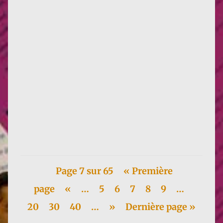
Ariel Salleh, chercheuse australienne et figure
mondiale de l'écoféminisme, sera en France du 19 au
28 mai. Voici deux...
Page 7 sur 65
« Première
page
«
…
5
6
7
8
9
…
20
30
40
…
»
Dernière page »