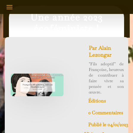
Une année 2023
écoféministe !
Par
Alain
Lezongar
"Fils adoptif" de
Françoise, heureux
de contribuer à
faire vivre sa
pensée et son
œuvre.
Éditions
0 Commentaires
Publié le 04/01/2023